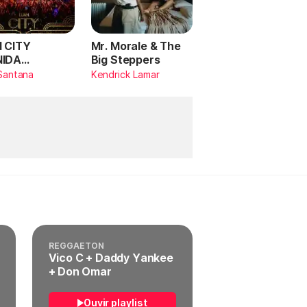
 CITY
Mr. Morale & The
NIDA
Big Steppers
RILDO
Santana
Kendrick Lamar
TANA (Ao
)
REGGAETON
Vico C + Daddy Yankee
+ Don Omar
Ouvir playlist