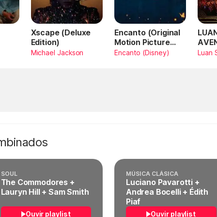
Xscape (Deluxe
Encanto (Original
LUAN
Edition)
Motion Picture
AVE
Soundtrack)
AMA
Michael Jackson
Encanto (Disney)
Luan 
SAN
Vivo
ombinados
SOUL
MÚSICA CLÁSICA
The Commodores +
Luciano Pavarotti +
Lauryn Hill + Sam Smith
Andrea Bocelli + Édith
Piaf
Ouvir playlist
Ouvir playlist