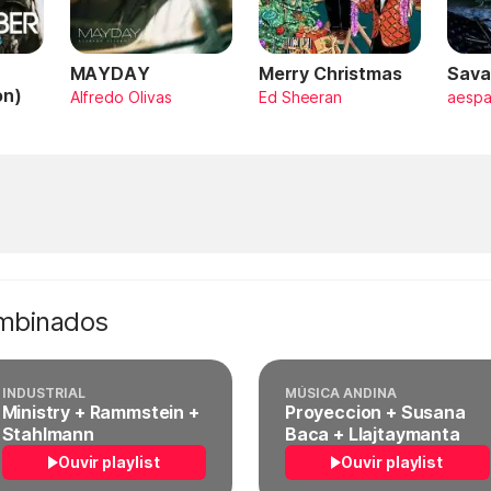
MAYDAY
Merry Christmas
Sava
on)
Alfredo Olivas
Ed Sheeran
aesp
ombinados
INDUSTRIAL
MÚSICA ANDINA
Ministry + Rammstein +
Proyeccion + Susana
Stahlmann
Baca + Llajtaymanta
Ouvir playlist
Ouvir playlist