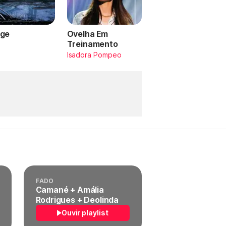
ge
Ovelha Em
Treinamento
a
Isadora Pompeo
FADO
Camané + Amália
Rodrigues + Deolinda
Ouvir playlist