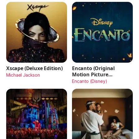
Xscape (Deluxe Edition)
Encanto (Original
Motion Picture
Michael Jackson
Soundtrack)
Encanto (Disney)