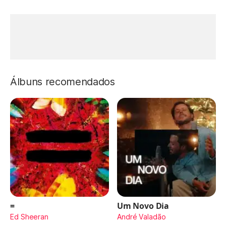
Álbuns recomendados
=
Um Novo Dia
Ed Sheeran
André Valadão