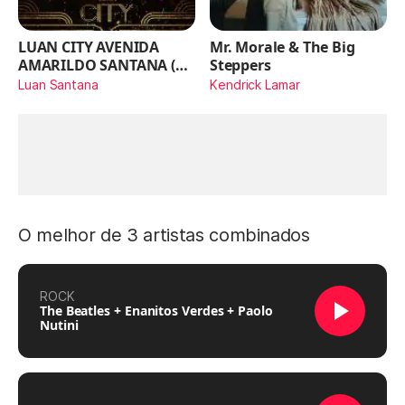
LUAN CITY AVENIDA
Mr. Morale & The Big
AMARILDO SANTANA (Ao
Steppers
Vivo)
Luan Santana
Kendrick Lamar
O melhor de 3 artistas combinados
ROCK
The Beatles + Enanitos Verdes + Paolo
Nutini