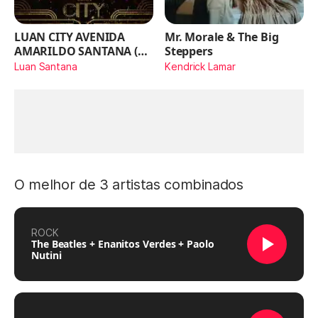
LUAN CITY AVENIDA
Mr. Morale & The Big
AMARILDO SANTANA (Ao
Steppers
Vivo)
Luan Santana
Kendrick Lamar
O melhor de 3 artistas combinados
ROCK
The Beatles + Enanitos Verdes + Paolo
Nutini