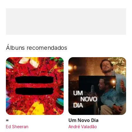
Álbuns recomendados
=
Um Novo Dia
Ed Sheeran
André Valadão