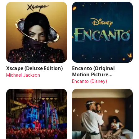
Xscape (Deluxe Edition)
Encanto (Original
Motion Picture
Michael Jackson
Soundtrack)
Encanto (Disney)