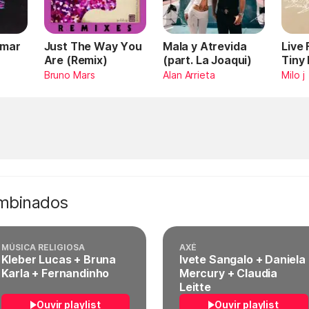
Omar
Just The Way You
Mala y Atrevida
Live
Are (Remix)
(part. La Joaqui)
Tiny
Bruno Mars
Alan Arrieta
Milo j
ombinados
MÚSICA RELIGIOSA
AXÉ
Kleber Lucas + Bruna
Ivete Sangalo + Daniela
Karla + Fernandinho
Mercury + Claudia
Leitte
Ouvir playlist
Ouvir playlist