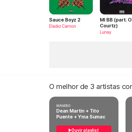
Sauce Boyz 2
MI BB (part. 
Courtz)
Eladio Carrion
Lunay
O melhor de 3 artistas c
MAMBO
Dean Martin + Tito
Puente + Yma Sumac
Ouvir playlist