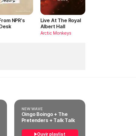
 From NPR's
Live At The Royal
 Desk
Albert Hall
Arctic Monkeys
NEW WAVE
Oingo Boingo + The
Pretenders + Talk Talk
Ouvir playlist