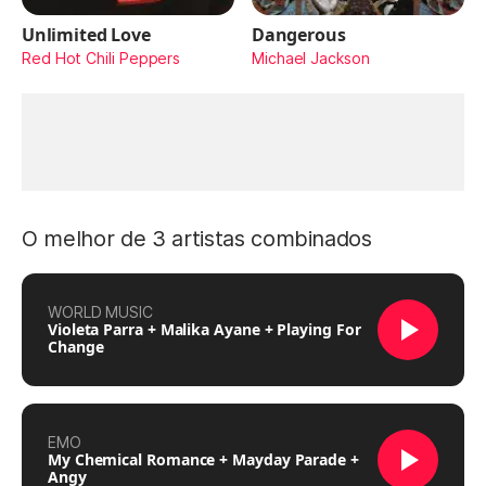
Unlimited Love
Dangerous
Red Hot Chili Peppers
Michael Jackson
O melhor de 3 artistas combinados
WORLD MUSIC
Violeta Parra + Malika Ayane + Playing For
Change
EMO
My Chemical Romance + Mayday Parade +
Angy