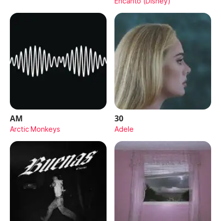
Encanto (Disney)
AM
30
Arctic Monkeys
Adele