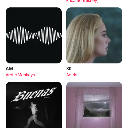
Encanto (Disney)
AM
30
Arctic Monkeys
Adele