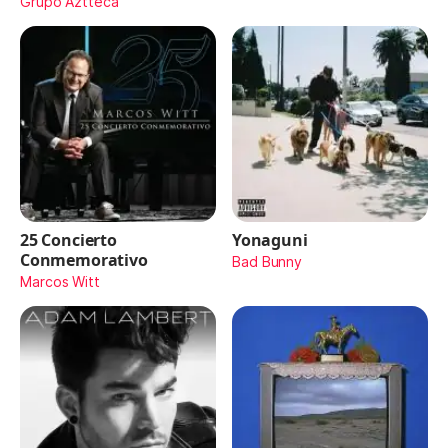
Maydon)
Grupo Aztteca
25 Concierto
Yonaguni
Conmemorativo
Bad Bunny
Marcos Witt