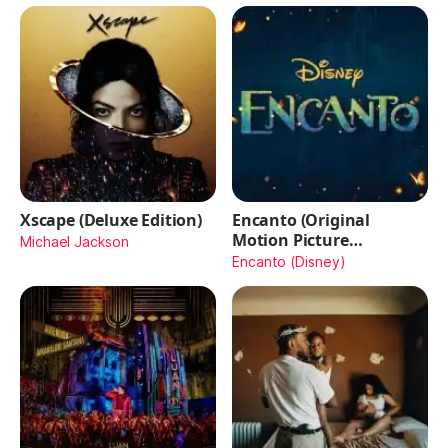
Xscape (Deluxe Edition)
Encanto (Original
Motion Picture
Michael Jackson
Soundtrack)
Encanto (Disney)