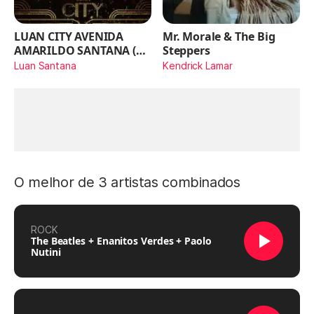
LUAN CITY AVENIDA
Mr. Morale & The Big
AMARILDO SANTANA (Ao
Steppers
Vivo)
Luan Santana
Kendrick Lamar
O melhor de 3 artistas combinados
ROCK
The Beatles + Enanitos Verdes + Paolo
Nutini