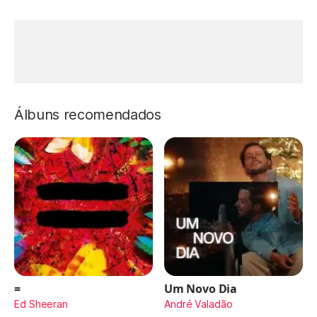
Álbuns recomendados
=
Um Novo Dia
Ed Sheeran
André Valadão