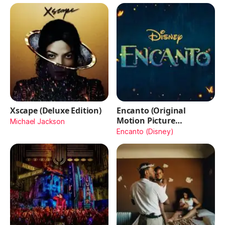
Xscape (Deluxe Edition)
Encanto (Original
Motion Picture
Michael Jackson
Soundtrack)
Encanto (Disney)