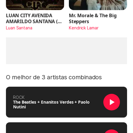
LUAN CITY AVENIDA
Mr. Morale & The Big
AMARILDO SANTANA (Ao
Steppers
Vivo)
Luan Santana
Kendrick Lamar
O melhor de 3 artistas combinados
ROCK
The Beatles + Enanitos Verdes + Paolo
Nutini