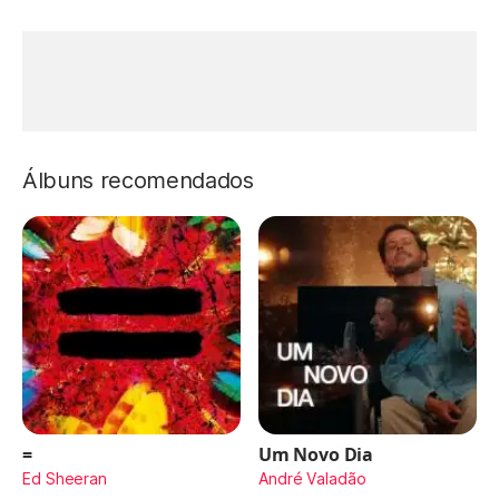
Álbuns recomendados
=
Um Novo Dia
Ed Sheeran
André Valadão