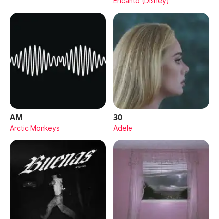
Encanto (Disney)
AM
30
Arctic Monkeys
Adele