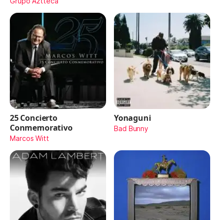
Maydon)
Grupo Aztteca
25 Concierto
Yonaguni
Conmemorativo
Bad Bunny
Marcos Witt