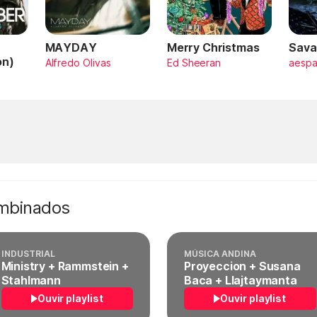
MAYDAY
Merry Christmas
Sava
on)
Alfredo Olivas
Ed Sheeran
aesp
ombinados
INDUSTRIAL
MÚSICA ANDINA
Ministry + Rammstein +
Proyeccion + Susana
Stahlmann
Baca + Llajtaymanta
Ouvir playlist
Ouvir playlist