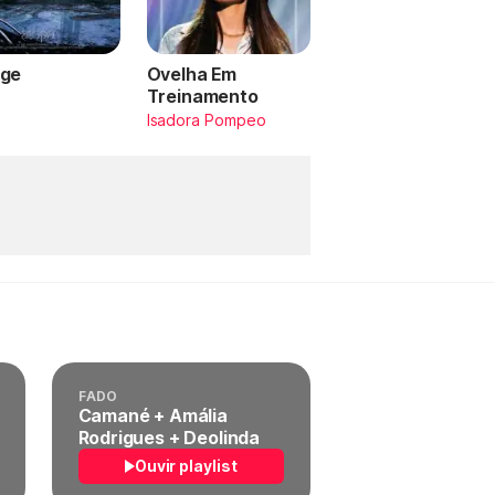
ge
Ovelha Em
Treinamento
a
Isadora Pompeo
FADO
Camané + Amália
Rodrigues + Deolinda
Ouvir playlist