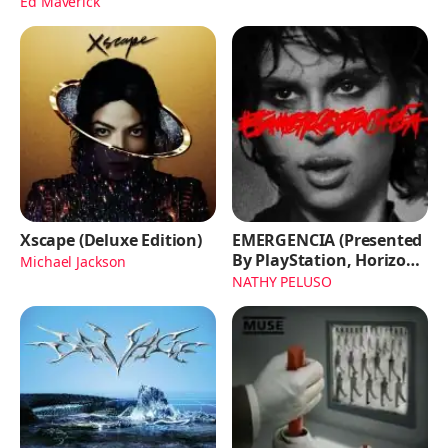
Ed Maverick
Xscape (Deluxe Edition)
EMERGENCIA (Presented
By PlayStation, Horizon
Michael Jackson
Forbidden West)
NATHY PELUSO