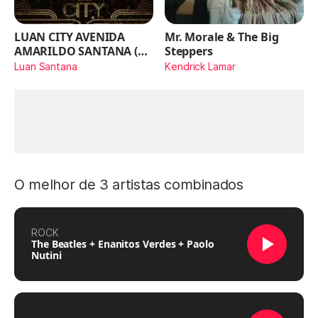
LUAN CITY AVENIDA
Mr. Morale & The Big
AMARILDO SANTANA (Ao
Steppers
Vivo)
Luan Santana
Kendrick Lamar
O melhor de 3 artistas combinados
ROCK
The Beatles + Enanitos Verdes + Paolo
Nutini