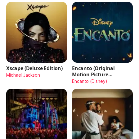
Xscape (Deluxe Edition)
Encanto (Original
Motion Picture
Michael Jackson
Soundtrack)
Encanto (Disney)