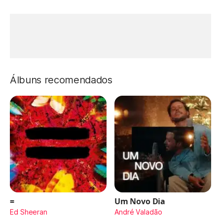
Álbuns recomendados
=
Um Novo Dia
Ed Sheeran
André Valadão