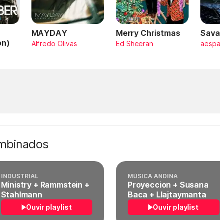
MAYDAY
Merry Christmas
Sava
on)
Alfredo Olivas
Ed Sheeran
aesp
ombinados
INDUSTRIAL
MÚSICA ANDINA
Ministry + Rammstein +
Proyeccion + Susana
Stahlmann
Baca + Llajtaymanta
Ouvir playlist
Ouvir playlist