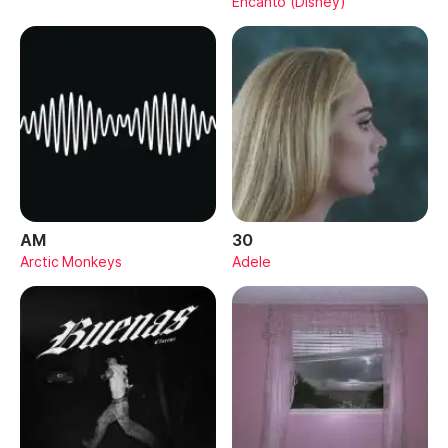
Encanto (Disney)
AM
30
Arctic Monkeys
Adele