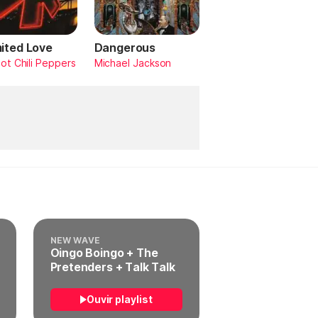
mited Love
Dangerous
ot Chili Peppers
Michael Jackson
NEW WAVE
Oingo Boingo + The
Pretenders + Talk Talk
Ouvir playlist