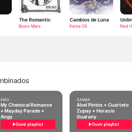
The Romantic
Cambios de Luna
Unli
Bruno Mars
Kenia OS
Red H
ombinados
EMO
ZAMBA
My Chemical Romance
Abel Pintos + Cuarteto
+ Mayday Parade +
Zupay + Horacio
Angy
Guarany
Ouvir playlist
Ouvir playlist