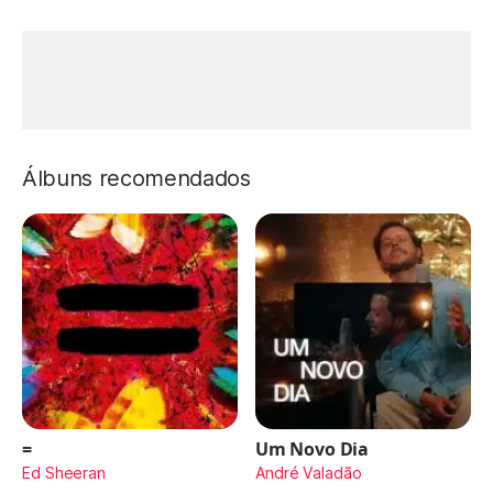
Álbuns recomendados
=
Um Novo Dia
Ed Sheeran
André Valadão