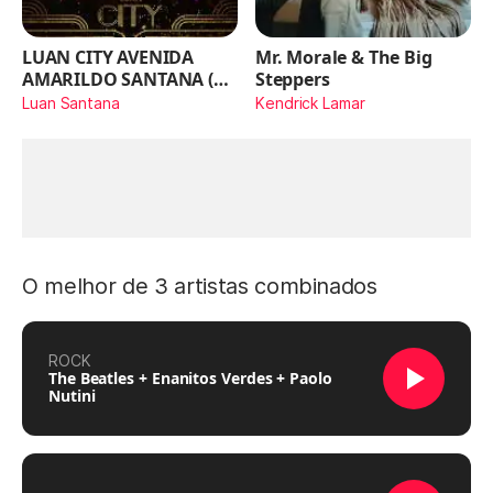
LUAN CITY AVENIDA
Mr. Morale & The Big
AMARILDO SANTANA (Ao
Steppers
Vivo)
Luan Santana
Kendrick Lamar
O melhor de 3 artistas combinados
ROCK
The Beatles + Enanitos Verdes + Paolo
Nutini