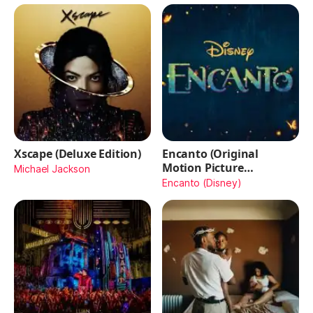
Xscape (Deluxe Edition)
Encanto (Original
Motion Picture
Michael Jackson
Soundtrack)
Encanto (Disney)