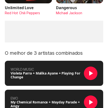
Unlimited Love
Dangerous
Red Hot Chili Peppers
Michael Jackson
O melhor de 3 artistas combinados
WORLD MUSIC
Violeta Parra + Malika Ayane + Playing For
Change
EMO
My Chemical Romance + Mayday Parade +
Angy