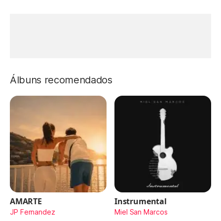
Álbuns recomendados
AMARTE
Instrumental
JP Fernandez
Miel San Marcos