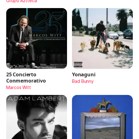
Maydon)
Grupo Aztteca
25 Concierto
Yonaguni
Conmemorativo
Bad Bunny
Marcos Witt