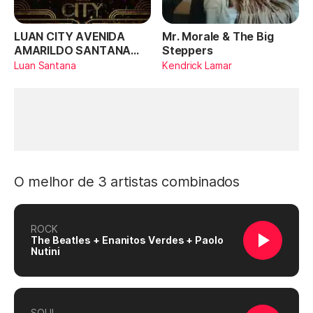
LUAN CITY AVENIDA
Mr. Morale & The Big
AMARILDO SANTANA
Steppers
(Ao Vivo)
Luan Santana
Kendrick Lamar
O melhor de 3 artistas combinados
ROCK
The Beatles + Enanitos Verdes + Paolo
Nutini
SOUL