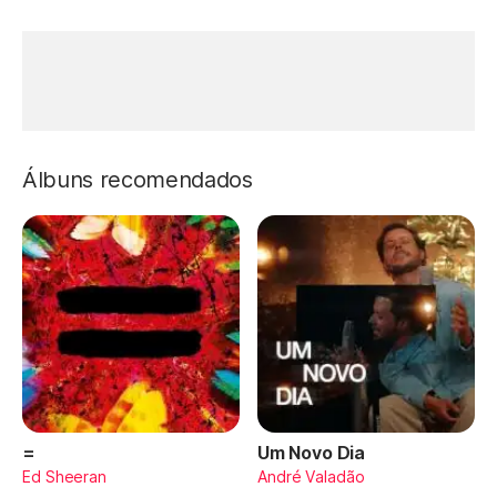
Álbuns recomendados
=
Um Novo Dia
Ed Sheeran
André Valadão