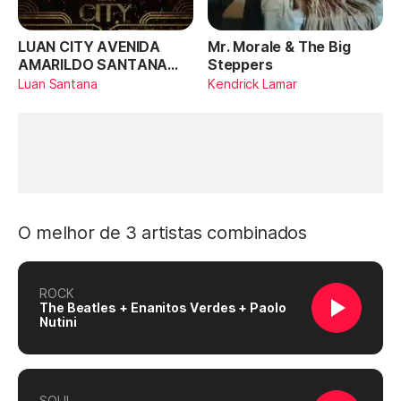
LUAN CITY AVENIDA
Mr. Morale & The Big
AMARILDO SANTANA
Steppers
(Ao Vivo)
Luan Santana
Kendrick Lamar
O melhor de 3 artistas combinados
ROCK
The Beatles + Enanitos Verdes + Paolo
Nutini
SOUL