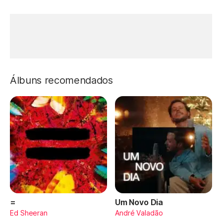
Álbuns recomendados
=
Um Novo Dia
Ed Sheeran
André Valadão