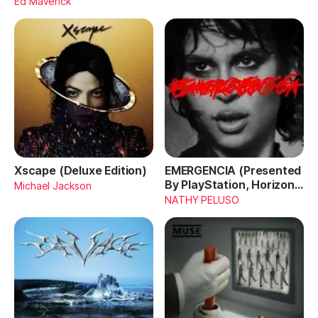
Ed Maverick
Xscape (Deluxe Edition)
EMERGENCIA (Presented
By PlayStation, Horizon
Michael Jackson
Forbidden West)
NATHY PELUSO