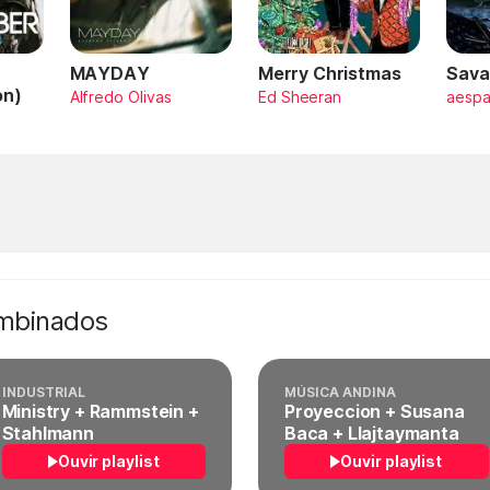
MAYDAY
Merry Christmas
Sava
on)
Alfredo Olivas
Ed Sheeran
aesp
ombinados
INDUSTRIAL
MÚSICA ANDINA
Ministry + Rammstein +
Proyeccion + Susana
Stahlmann
Baca + Llajtaymanta
Ouvir playlist
Ouvir playlist