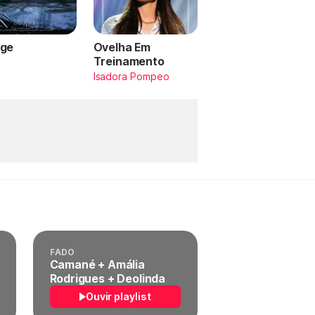
ge
Ovelha Em
Treinamento
a
Isadora Pompeo
FADO
Camané + Amália
Rodrigues + Deolinda
Ouvir playlist