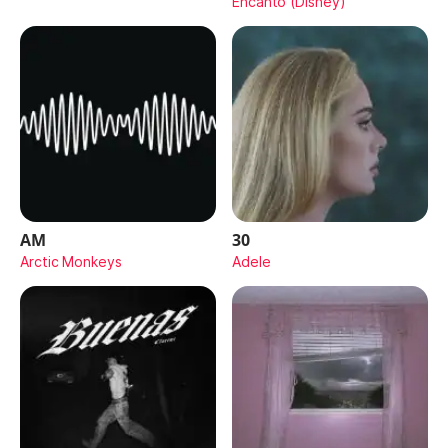
Encanto (Disney)
AM
30
Arctic Monkeys
Adele