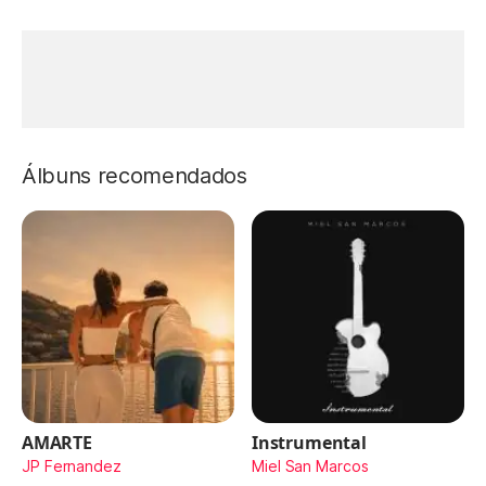
Álbuns recomendados
AMARTE
Instrumental
JP Fernandez
Miel San Marcos