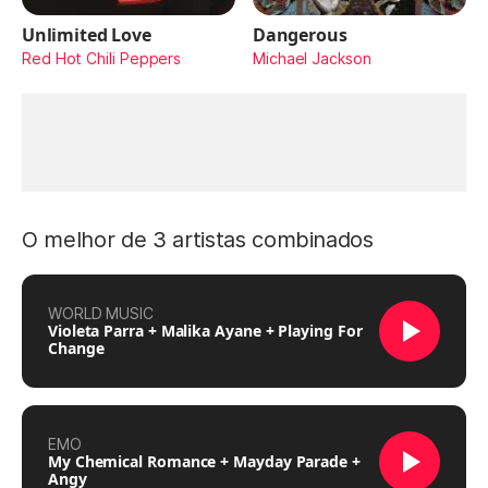
Unlimited Love
Dangerous
Red Hot Chili Peppers
Michael Jackson
O melhor de 3 artistas combinados
WORLD MUSIC
Violeta Parra + Malika Ayane + Playing For
Change
EMO
My Chemical Romance + Mayday Parade +
Angy