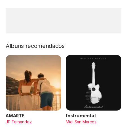
Álbuns recomendados
AMARTE
Instrumental
JP Fernandez
Miel San Marcos