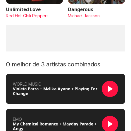
Unlimited Love
Dangerous
Red Hot Chili Peppers
Michael Jackson
O melhor de 3 artistas combinados
WORLD MUSIC
Violeta Parra + Malika Ayane + Playing For
Change
EMO
My Chemical Romance + Mayday Parade +
Angy