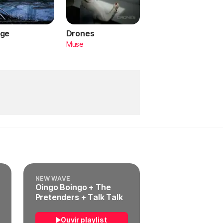
ge
Drones
a
Muse
NEW WAVE
Oingo Boingo + The
Pretenders + Talk Talk
Ouvir playlist