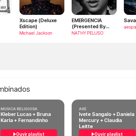
Xscape (Deluxe
EMERGENCIA
Sava
Edition)
(Presented By
aesp
PlayStation,
Michael Jackson
NATHY PELUSO
Horizon Forbidden
West)
ombinados
MÚSICA RELIGIOSA
AXÉ
Kleber Lucas + Bruna
Ivete Sangalo + Daniela
Karla + Fernandinho
Mercury + Claudia
Leitte
Ouvir playlist
Ouvir playlist