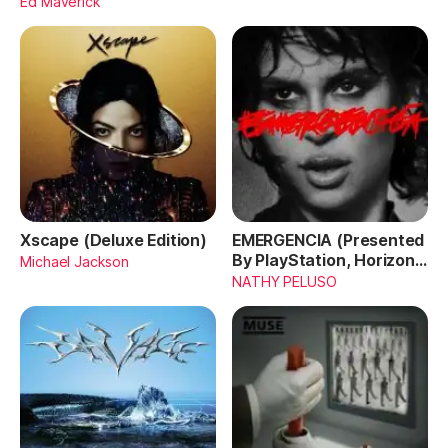
Ed Maverick
Xscape (Deluxe Edition)
EMERGENCIA (Presented
By PlayStation, Horizon
Michael Jackson
Forbidden West)
NATHY PELUSO