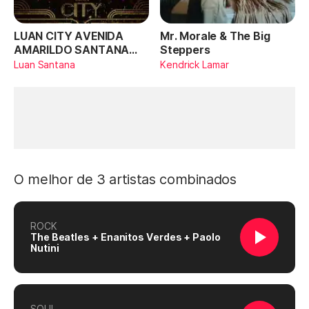
LUAN CITY AVENIDA
Mr. Morale & The Big
AMARILDO SANTANA
Steppers
(Ao Vivo)
Luan Santana
Kendrick Lamar
O melhor de 3 artistas combinados
ROCK
The Beatles + Enanitos Verdes + Paolo
Nutini
SOUL