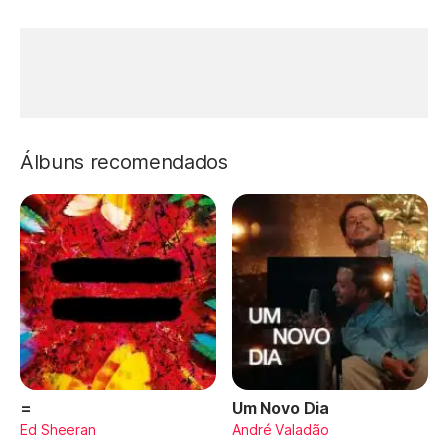
Álbuns recomendados
=
Um Novo Dia
Ed Sheeran
André Valadão