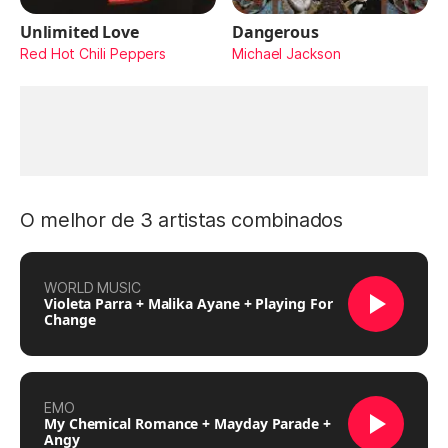
Unlimited Love
Dangerous
Red Hot Chili Peppers
Michael Jackson
O melhor de 3 artistas combinados
WORLD MUSIC
Violeta Parra + Malika Ayane + Playing For
Change
EMO
My Chemical Romance + Mayday Parade +
Angy