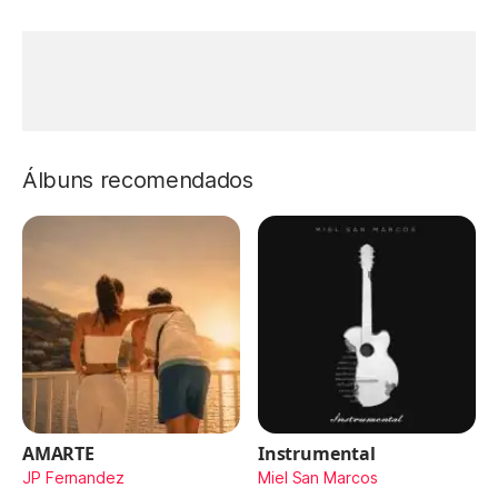
Álbuns recomendados
AMARTE
Instrumental
JP Fernandez
Miel San Marcos