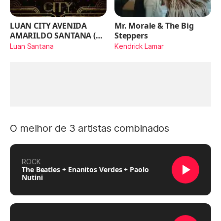
LUAN CITY AVENIDA
Mr. Morale & The Big
AMARILDO SANTANA (Ao
Steppers
Vivo)
Luan Santana
Kendrick Lamar
O melhor de 3 artistas combinados
ROCK
The Beatles + Enanitos Verdes + Paolo
Nutini