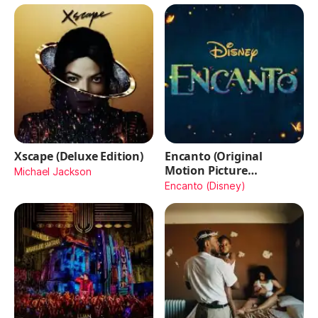
Xscape (Deluxe Edition)
Encanto (Original
Motion Picture
Michael Jackson
Soundtrack)
Encanto (Disney)