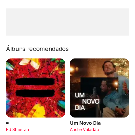
Álbuns recomendados
=
Um Novo Dia
Ed Sheeran
André Valadão