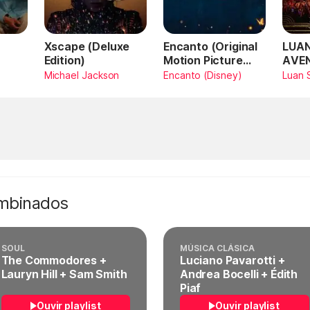
Xscape (Deluxe
Encanto (Original
LUAN
Edition)
Motion Picture
AVE
Soundtrack)
AMA
Michael Jackson
Encanto (Disney)
Luan 
SAN
Vivo
ombinados
SOUL
MÚSICA CLÁSICA
The Commodores +
Luciano Pavarotti +
Lauryn Hill + Sam Smith
Andrea Bocelli + Édith
Piaf
Ouvir playlist
Ouvir playlist