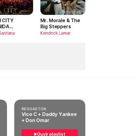
 CITY
Mr. Morale & The
NIDA
Big Steppers
RILDO
Santana
Kendrick Lamar
TANA (Ao
)
REGGAETON
Vico C + Daddy Yankee
+ Don Omar
Ouvir playlist