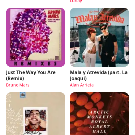
Lunay
Just The Way You Are
Mala y Atrevida (part. La
(Remix)
Joaqui)
Bruno Mars
Alan Arrieta