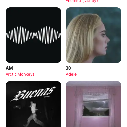
Encanto (Disney)
AM
30
Arctic Monkeys
Adele