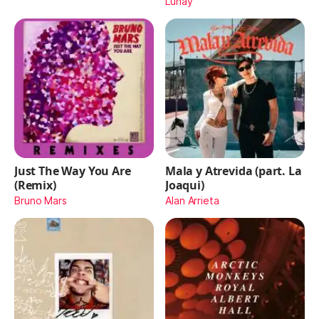
Lunay
Just The Way You Are
Mala y Atrevida (part. La
(Remix)
Joaqui)
Bruno Mars
Alan Arrieta