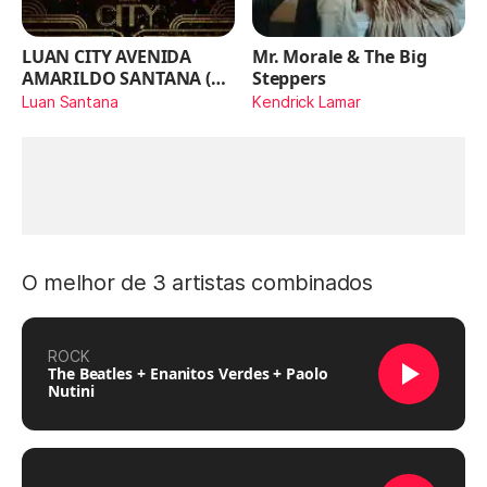
LUAN CITY AVENIDA
Mr. Morale & The Big
AMARILDO SANTANA (Ao
Steppers
Vivo)
Luan Santana
Kendrick Lamar
O melhor de 3 artistas combinados
ROCK
The Beatles + Enanitos Verdes + Paolo
Nutini