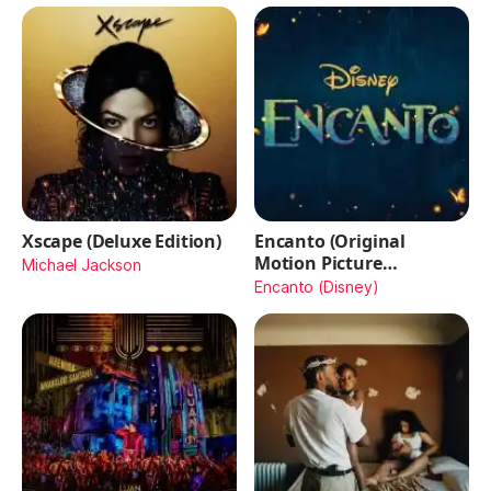
Xscape (Deluxe Edition)
Encanto (Original
Motion Picture
Michael Jackson
Soundtrack)
Encanto (Disney)