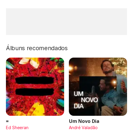
Álbuns recomendados
=
Um Novo Dia
Ed Sheeran
André Valadão