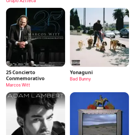
Maydon)
Grupo Aztteca
25 Concierto
Yonaguni
Conmemorativo
Bad Bunny
Marcos Witt