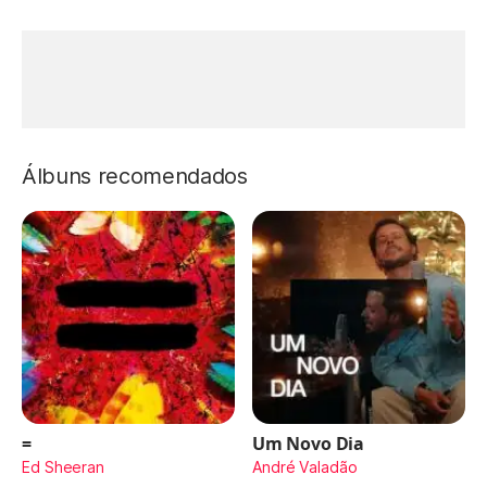
Álbuns recomendados
=
Um Novo Dia
Ed Sheeran
André Valadão