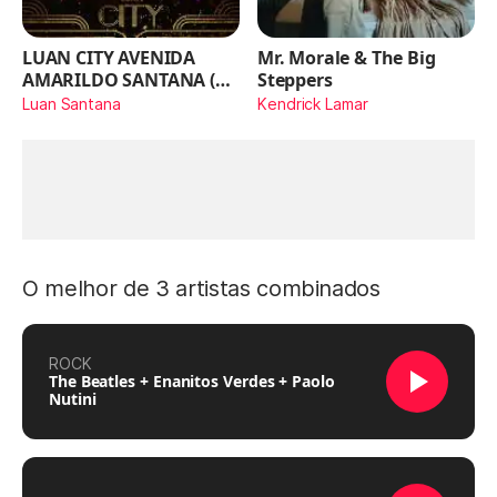
LUAN CITY AVENIDA
Mr. Morale & The Big
AMARILDO SANTANA (Ao
Steppers
Vivo)
Luan Santana
Kendrick Lamar
O melhor de 3 artistas combinados
ROCK
The Beatles + Enanitos Verdes + Paolo
Nutini