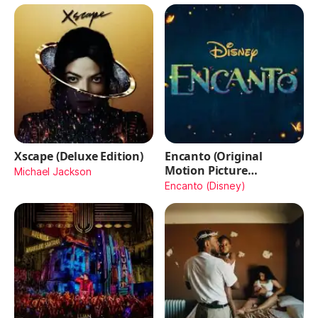
Xscape (Deluxe Edition)
Encanto (Original
Motion Picture
Michael Jackson
Soundtrack)
Encanto (Disney)