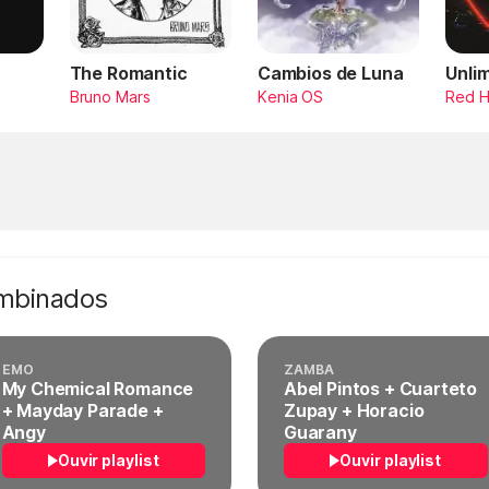
The Romantic
Cambios de Luna
Unli
Bruno Mars
Kenia OS
Red H
ombinados
EMO
ZAMBA
My Chemical Romance
Abel Pintos + Cuarteto
+ Mayday Parade +
Zupay + Horacio
Angy
Guarany
Ouvir playlist
Ouvir playlist