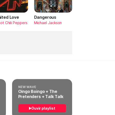
mited Love
Dangerous
ot Chili Peppers
Michael Jackson
NEW WAVE
Oingo Boingo + The
Pretenders + Talk Talk
Ouvir playlist