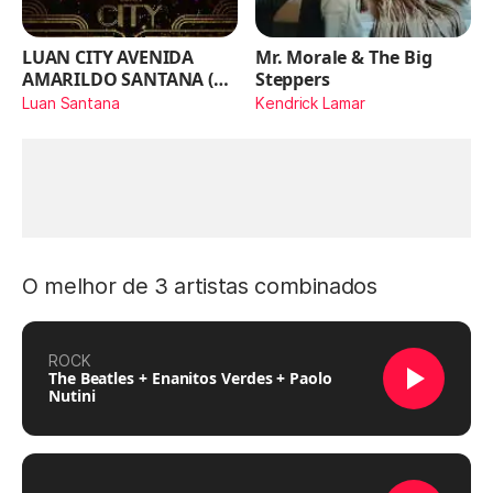
LUAN CITY AVENIDA
Mr. Morale & The Big
AMARILDO SANTANA (Ao
Steppers
Vivo)
Luan Santana
Kendrick Lamar
O melhor de 3 artistas combinados
ROCK
The Beatles + Enanitos Verdes + Paolo
Nutini