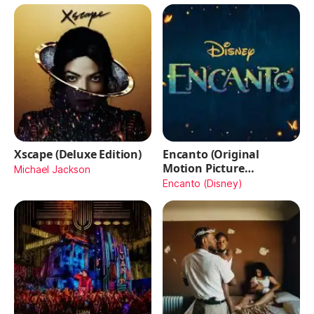
Xscape (Deluxe Edition)
Encanto (Original
Motion Picture
Michael Jackson
Soundtrack)
Encanto (Disney)