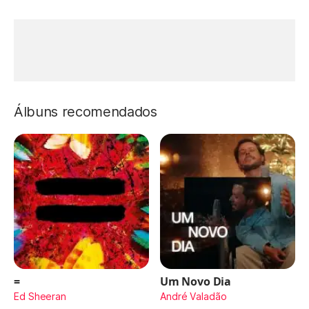
Álbuns recomendados
=
Um Novo Dia
Ed Sheeran
André Valadão