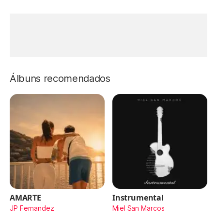
Álbuns recomendados
AMARTE
Instrumental
JP Fernandez
Miel San Marcos