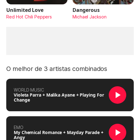
Unlimited Love
Dangerous
Red Hot Chili Peppers
Michael Jackson
O melhor de 3 artistas combinados
WORLD MUSIC
Violeta Parra + Malika Ayane + Playing For
Change
EMO
My Chemical Romance + Mayday Parade +
Angy