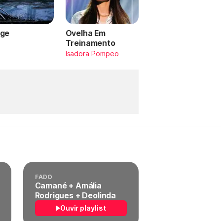
ge
Ovelha Em
Treinamento
a
Isadora Pompeo
FADO
Camané + Amália
Rodrigues + Deolinda
Ouvir playlist