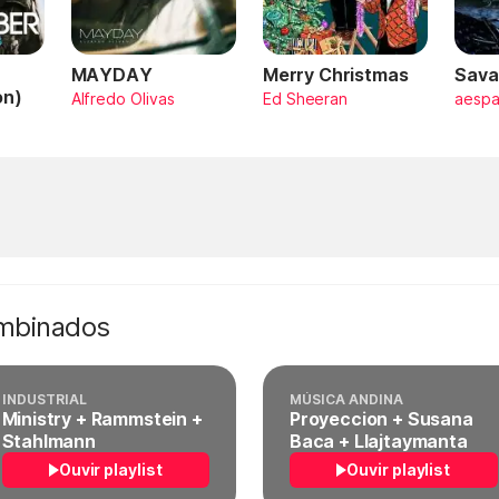
MAYDAY
Merry Christmas
Sava
on)
Alfredo Olivas
Ed Sheeran
aesp
ombinados
INDUSTRIAL
MÚSICA ANDINA
Ministry + Rammstein +
Proyeccion + Susana
Stahlmann
Baca + Llajtaymanta
Ouvir playlist
Ouvir playlist