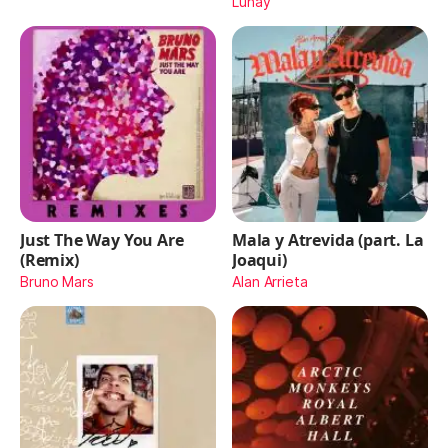
Lunay
Just The Way You Are
Mala y Atrevida (part. La
(Remix)
Joaqui)
Bruno Mars
Alan Arrieta