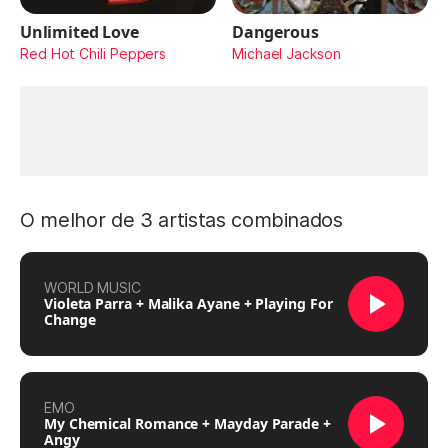
Unlimited Love
Dangerous
Red Hot Chili Peppers
Michael Jackson
O melhor de 3 artistas combinados
WORLD MUSIC
Violeta Parra + Malika Ayane + Playing For
Change
EMO
My Chemical Romance + Mayday Parade +
Angy