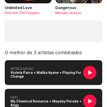
Unlimited Love
Dangerous
Red Hot Chili Peppers
Michael Jackson
O melhor de 3 artistas combinados
WORLD MUSIC
Violeta Parra + Malika Ayane + Playing For
Change
EMO
My Chemical Romance + Mayday Parade +
Angy