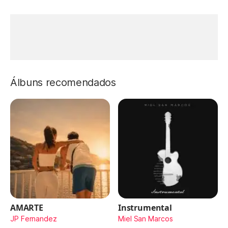
Álbuns recomendados
AMARTE
Instrumental
JP Fernandez
Miel San Marcos