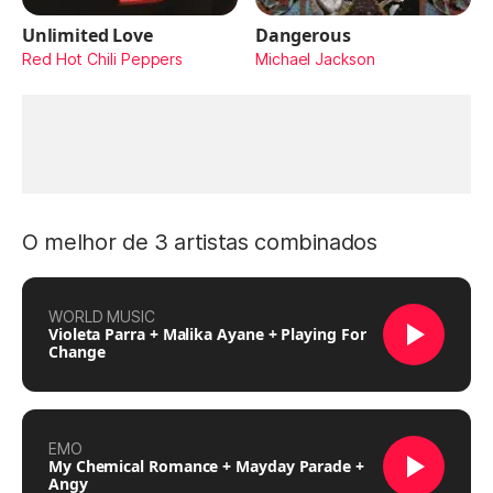
Unlimited Love
Dangerous
Red Hot Chili Peppers
Michael Jackson
O melhor de 3 artistas combinados
WORLD MUSIC
Violeta Parra + Malika Ayane + Playing For
Change
EMO
My Chemical Romance + Mayday Parade +
Angy