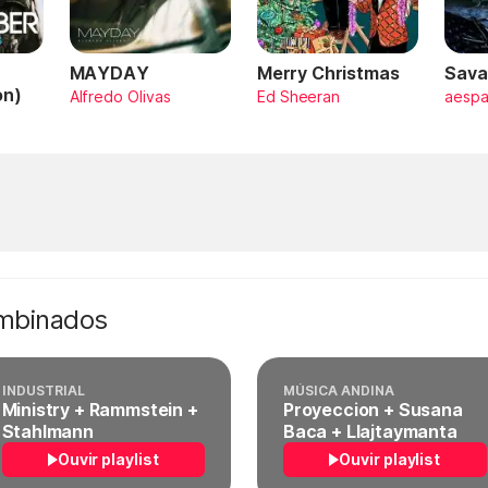
MAYDAY
Merry Christmas
Sava
on)
Alfredo Olivas
Ed Sheeran
aesp
ombinados
INDUSTRIAL
MÚSICA ANDINA
Ministry + Rammstein +
Proyeccion + Susana
Stahlmann
Baca + Llajtaymanta
Ouvir playlist
Ouvir playlist