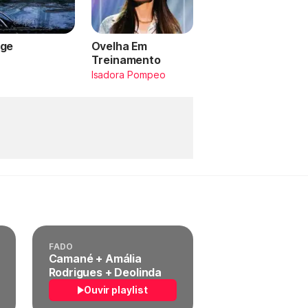
ge
Ovelha Em
Treinamento
a
Isadora Pompeo
FADO
Camané + Amália
Rodrigues + Deolinda
Ouvir playlist